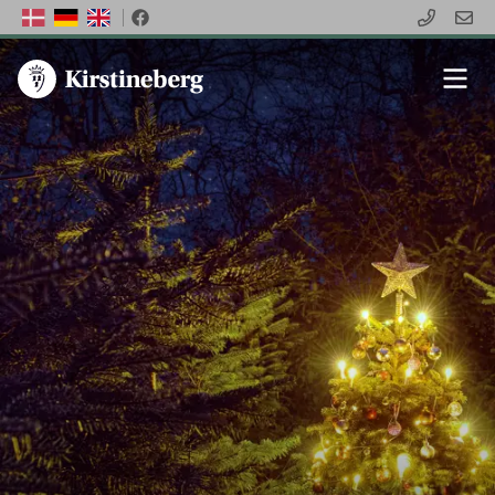
Facebook
dansk
tysk
engelsk